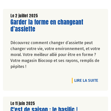
Le 2 juillet 2025
Lire la suite de l'article
Garder la forme en changeant
d’assiette
Découvrez comment changer d’assiette peut
changer votre vie, votre environnement, et votre
moral. Votre meilleur allié pour être en forme ?
Votre magasin Biocoop et ses rayons, remplis de
pépites !
RTICLE SALLE DE BAIN : ON ALLÈGE VOTRE QUOTIDIEN
DE L'A
LIRE LA SUITE
Le 11 juin 2025
Lire la suite de l'article
C'est de saison : le basilic !