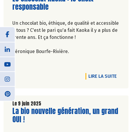
responsable
Un chocolat bio, éthique, de qualité et accessible
à tous ? C'est le pari qu'a fait Kaoka il y a plus de
trente ans. Et ça fonctionne !
Véronique Bourfe-Rivière.
DE L'A
LIRE LA SUITE
Le 9 juin 2025
Lire la suite de l'article
La bio nouvelle génération, un grand
OUI !