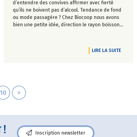
d’entendre des convives affirmer avec fierté
qu’ils ne boivent pas d’alcool. Tendance de fond
ou mode passagère ? Chez Biocoop nous avons
bien une petite idée, direction le rayon boissons
!
RTICLE GOURMANDS, INNOVANTS, ÉQUITABLES... ET VICE-VERSA
DE L'A
LIRE LA SUITE
10
>
 !
Inscription newsletter