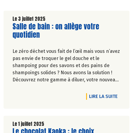
Le 3 juillet 2025
Lire la suite de l'article
Salle de bain : on allège votre
quotidien
Le zéro déchet vous fait de l’œil mais vous n’avez
pas envie de troquer le gel douche et le
shampoing pour des savons et des pains de
shampoings solides ? Nous avons la solution !
Découvrez notre gamme à diluer, votre nouveau
geste écolo et facile dans la salle de bain.
DE L'A
LIRE LA SUITE
Le 1 juillet 2025
Lire la suite de l'article
Le chocolat Kaoka : le choix