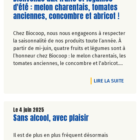
d'été : melon charentais, tomates
anciennes, concombre et abricot !
Chez Biocoop, nous nous engageons à respecter
la saisonnalité de nos produits toute l’année. À
partir de mi-juin, quatre fruits et légumes sont à
l’honneur chez Biocoop : le melon charentais, les
tomates anciennes, le concombre et l'abricot.
Retrouvez tous nos engagements sur notre site.
TICLE C'EST DE SAISON : LE BASILIC !
DE L'A
LIRE LA SUITE
Le 4 juin 2025
Lire la suite de l'article
Sans alcool, avec plaisir
Il est de plus en plus fréquent désormais