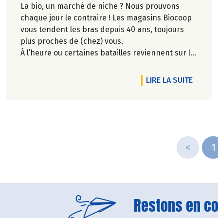
La bio, un marché de niche ? Nous prouvons
chaque jour le contraire ! Les magasins Biocoop
vous tendent les bras depuis 40 ans, toujours
plus proches de (chez) vous.
À l’heure ou certaines batailles reviennent sur le
devant de la scène, nos combats d’hier vous
permettent aujourd’hui de déguster facilement
DE L'A
LIRE LA SUITE
le meilleur de l’alimentation biologique. Dites OUI
au plaisir de vos papilles sans compromis sur
vos convictions.
Découvrez notre nouveau film publicitaire qui
revient sur nos engagements de longue date
pour le plaisir de consommer autrement !
<
1
Restons en con