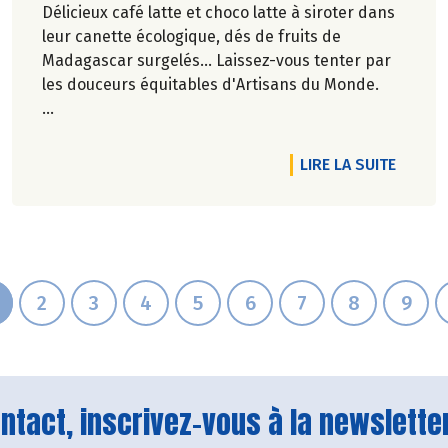
Délicieux café latte et choco latte à siroter dans
leur canette écologique, dés de fruits de
Madagascar surgelés... Laissez-vous tenter par
les douceurs équitables d'Artisans du Monde.
Véronique Bourfe-Rivière.
RTICLE LA BIO NOUVELLE GÉNÉRATION, UN GRAND OUI !
DE L'A
LIRE LA SUITE
2
3
4
5
6
7
8
9
tact, inscrivez-vous à la newsletter