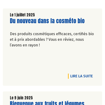
Le 1 juillet 2025
Lire la suite de l'article
Du nouveau dans la cosméto bio
Des produits cosmétiques efficaces, certifiés bio
et à prix abordables ? Vous en rêviez, nous
l’avons en rayon !
RTICLE GARDER LA FORME EN CHANGEANT D’ASSIETTE
DE L'A
LIRE LA SUITE
Le 9 juin 2025
Lire la suite de l'article
Bienvenue aux fruits et légumes