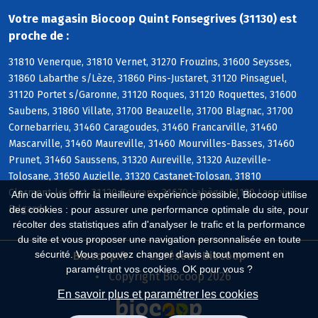
Votre magasin Biocoop Quint Fonsegrives (31130) est
proche de :
31810 Venerque, 31810 Vernet, 31270 Frouzins, 31600 Seysses,
31860 Labarthe s/Lèze, 31860 Pins-Justaret, 31120 Pinsaguel,
31120 Portet s/Garonne, 31120 Roques, 31120 Roquettes, 31600
Saubens, 31860 Villate, 31700 Beauzelle, 31700 Blagnac, 31700
Cornebarrieu, 31460 Caragoudes, 31460 Francarville, 31460
Mascarville, 31460 Maureville, 31460 Mourvilles-Basses, 31460
Prunet, 31460 Saussens, 31320 Aureville, 31320 Auzeville-
Tolosane, 31650 Auzielle, 31320 Castanet-Tolosan, 31810
Clermont-le-Fort, 31120 Goyrans, 31670 Labège, 31120 Lacroix-
Afin de vous offrir la meilleure expérience possible, Biocoop utilise
Falgarde
des cookies : pour assurer une performance optimale du site, pour
récolter des statistiques afin d'analyser le trafic et la performance
du site et vous proposer une navigation personnalisée en toute
sécurité. Vous pouvez changer d'avis à tout moment en
Biocoop.fr
Le réseau Biocoop
paramétrant vos cookies. OK pour vous ?
Copyright Biocoop 2026
En savoir plus et paramétrer les cookies