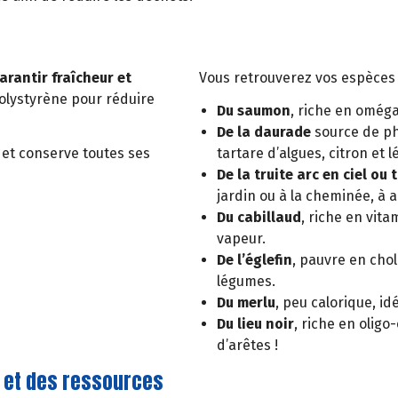
arantir fraîcheur et
Vous retrouverez vos espèces 
polystyrène pour réduire
Du saumon
, riche en oméga
De la daurade
source de ph
s et conserve toutes ses
tartare d’algues, citron et
De la truite arc en ciel ou 
jardin ou à la cheminée, à
Du cabillaud
, riche en vit
vapeur.
De l’églefin
, pauvre en chol
légumes.
Du merlu
, peu calorique, id
Du lieu noir
, riche en oligo
d’arêtes !
 et des ressources