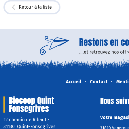
Retour à la liste
Restons en con
....et retrouvez nos of
Accueil
Contact
Menti
Biocoop Quint
Nous suiv
Fonsegrives
Votre magasi
12 chemin de Ribaute
31130 Quint-Fonsegrives
31810 Venerque,