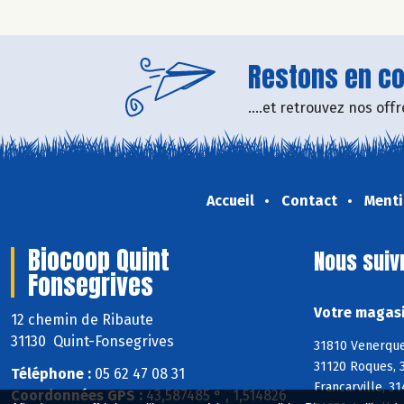
Restons en con
....et retrouvez nos of
Accueil
Contact
Menti
Biocoop Quint
Nous suiv
Fonsegrives
Votre magasi
12 chemin de Ribaute
31130 Quint-Fonsegrives
31810 Venerque,
31120 Roques, 
Téléphone :
05 62 47 08 31
Francarville, 3
Coordonnées GPS :
43,587485 ° , 1,514826