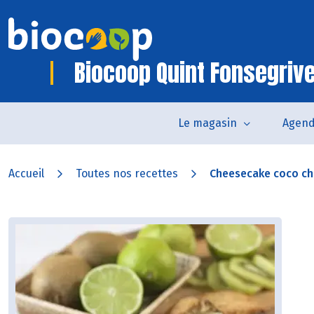
Biocoop Quint Fonsegriv
Le magasin
Agen
Accueil
Toutes nos recettes
Cheesecake coco ch