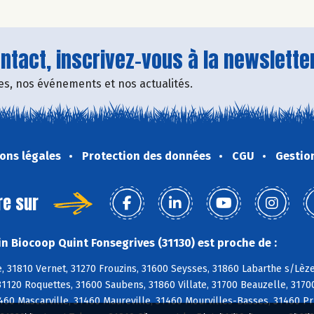
tact, inscrivez-vous à la newsletter
fres, nos événements et nos actualités.
ons légales
Protection des données
CGU
Gestio
re sur
n Biocoop Quint Fonsegrives (31130) est proche de :
 31810 Vernet, 31270 Frouzins, 31600 Seysses, 31860 Labarthe s/Lèze,
31120 Roquettes, 31600 Saubens, 31860 Villate, 31700 Beauzelle, 317
1460 Mascarville, 31460 Maureville, 31460 Mourvilles-Basses, 31460 Pr