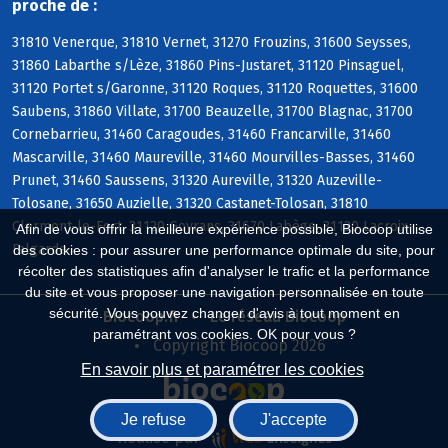
proche de :
31810 Venerque, 31810 Vernet, 31270 Frouzins, 31600 Seysses,
31860 Labarthe s/Lèze, 31860 Pins-Justaret, 31120 Pinsaguel,
31120 Portet s/Garonne, 31120 Roques, 31120 Roquettes, 31600
Saubens, 31860 Villate, 31700 Beauzelle, 31700 Blagnac, 31700
Cornebarrieu, 31460 Caragoudes, 31460 Francarville, 31460
Mascarville, 31460 Maureville, 31460 Mourvilles-Basses, 31460
Prunet, 31460 Saussens, 31320 Aureville, 31320 Auzeville-
Tolosane, 31650 Auzielle, 31320 Castanet-Tolosan, 31810
Clermont-le-Fort, 31120 Goyrans, 31670 Labège, 31120 Lacroix-
Afin de vous offrir la meilleure expérience possible, Biocoop utilise
Falgarde
des cookies : pour assurer une performance optimale du site, pour
récolter des statistiques afin d'analyser le trafic et la performance
du site et vous proposer une navigation personnalisée en toute
sécurité. Vous pouvez changer d'avis à tout moment en
Biocoop.fr
Le réseau Biocoop
paramétrant vos cookies. OK pour vous ?
Copyright Biocoop 2026
En savoir plus et paramétrer les cookies
Je refuse
J'accepte
Réalisé par