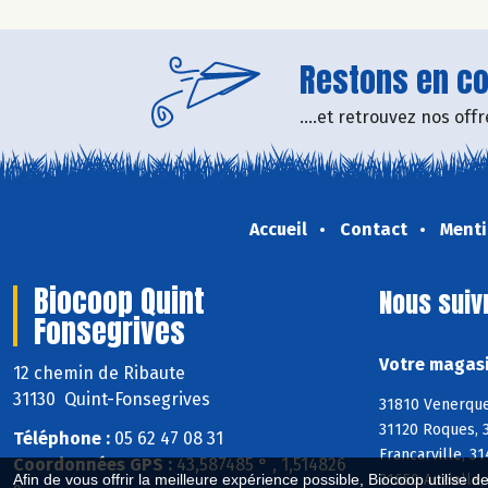
Restons en con
....et retrouvez nos of
Accueil
Contact
Menti
Biocoop Quint
Nous suiv
Fonsegrives
Votre magasi
12 chemin de Ribaute
31130 Quint-Fonsegrives
31810 Venerque,
31120 Roques, 
Téléphone :
05 62 47 08 31
Francarville, 3
Coordonnées GPS :
43,587485 ° , 1,514826
31650 Auzielle,
Afin de vous offrir la meilleure expérience possible, Biocoop utilise d