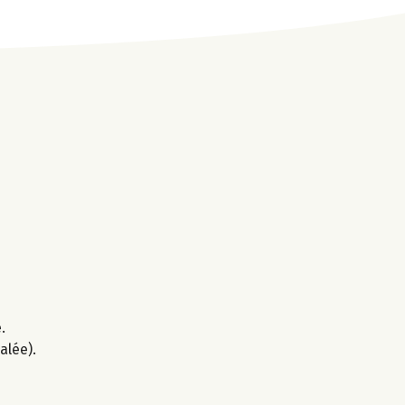
.
alée).