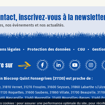
tact, inscrivez-vous à la newsletter
fres, nos événements et nos actualités.
ons légales
Protection des données
CGU
Gestio
re sur
n Biocoop Quint Fonsegrives (31130) est proche de :
 31810 Vernet, 31270 Frouzins, 31600 Seysses, 31860 Labarthe s/Lèze,
31120 Roquettes, 31600 Saubens, 31860 Villate, 31700 Beauzelle, 317
1460 Mascarville, 31460 Maureville, 31460 Mourvilles-Basses, 31460 Pr
 31320 Castanet-Tolosan, 31810 Clermont-le-Fort, 31120 Goyrans, 3167
es cookies : pour assurer une performance optimale du site, pour récolter