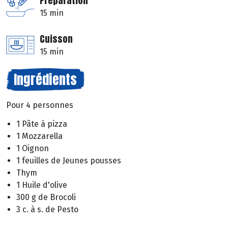
Préparation
15 min
Cuisson
15 min
Ingrédients
Pour 4 personnes
1 Pâte à pizza
1 Mozzarella
1 Oignon
1 feuilles de Jeunes pousses
Thym
1 Huile d'olive
300 g de Brocoli
3 c. à s. de Pesto