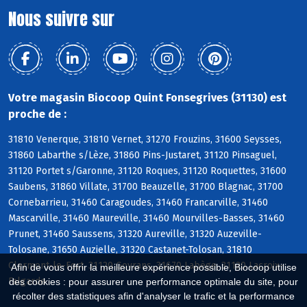
Nous suivre sur
Votre magasin Biocoop Quint Fonsegrives (31130) est
proche de :
31810 Venerque, 31810 Vernet, 31270 Frouzins, 31600 Seysses,
31860 Labarthe s/Lèze, 31860 Pins-Justaret, 31120 Pinsaguel,
31120 Portet s/Garonne, 31120 Roques, 31120 Roquettes, 31600
Saubens, 31860 Villate, 31700 Beauzelle, 31700 Blagnac, 31700
Cornebarrieu, 31460 Caragoudes, 31460 Francarville, 31460
Mascarville, 31460 Maureville, 31460 Mourvilles-Basses, 31460
Prunet, 31460 Saussens, 31320 Aureville, 31320 Auzeville-
Tolosane, 31650 Auzielle, 31320 Castanet-Tolosan, 31810
Clermont-le-Fort, 31120 Goyrans, 31670 Labège, 31120 Lacroix-
Afin de vous offrir la meilleure expérience possible, Biocoop utilise
Falgarde
des cookies : pour assurer une performance optimale du site, pour
récolter des statistiques afin d'analyser le trafic et la performance