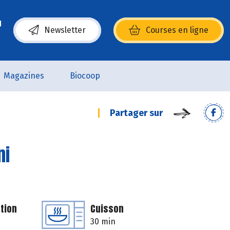
Newsletter
Courses en ligne
(s’ouvre dans une nouvelle fenêtre)
Magazines
Biocoop
Partager sur
ni
tion
Cuisson
30 min