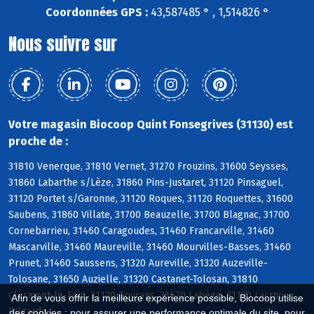
Coordonnées GPS :
43,587485 ° , 1,514826 °
Nous suivre sur
Votre magasin Biocoop Quint Fonsegrives (31130) est
proche de :
31810 Venerque, 31810 Vernet, 31270 Frouzins, 31600 Seysses,
31860 Labarthe s/Lèze, 31860 Pins-Justaret, 31120 Pinsaguel,
31120 Portet s/Garonne, 31120 Roques, 31120 Roquettes, 31600
Saubens, 31860 Villate, 31700 Beauzelle, 31700 Blagnac, 31700
Cornebarrieu, 31460 Caragoudes, 31460 Francarville, 31460
Mascarville, 31460 Maureville, 31460 Mourvilles-Basses, 31460
Prunet, 31460 Saussens, 31320 Aureville, 31320 Auzeville-
Tolosane, 31650 Auzielle, 31320 Castanet-Tolosan, 31810
Clermont-le-Fort, 31120 Goyrans, 31670 Labège, 31120 Lacroix-
Afin de vous offrir la meilleure expérience possible, Biocoop utilise
Falgarde
des cookies : pour assurer une performance optimale du site, pour