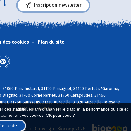
 !
Inscription newsletter
n des cookies
Plan du site
 31860 Pins-Justaret, 31120 Pinsaguel, 31120 Portet s/Garonne,
00 Blagnac, 31700 Cornebarrieu, 31460 Caragoudes, 31460
unet, 31460 Saussens, 31320 Aureville, 31320 Auzeville-Tolosane,
0 Labège, 31120 Lacroix-Falgarde
 des statistiques afin d'analyser le trafic et la performance du site et
paramétrant vos cookies. OK pour vous ?
'accepte
seau Biocoop
Copyright Biocoop 2026