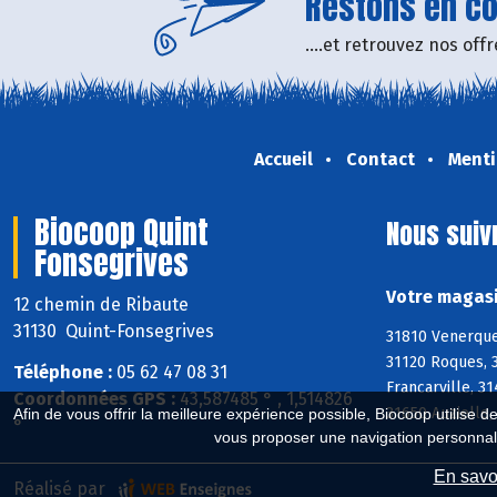
Restons en con
....et retrouvez nos of
Accueil
Contact
Menti
Biocoop Quint
Nous suiv
Fonsegrives
Votre magasi
12 chemin de Ribaute
31130 Quint-Fonsegrives
31810 Venerque,
31120 Roques, 
Téléphone :
05 62 47 08 31
Francarville, 3
Coordonnées GPS :
43,587485 ° , 1,514826
31650 Auzielle,
Afin de vous offrir la meilleure expérience possible, Biocoop utilise d
°
vous proposer une navigation personnal
En savoi
Réalisé par