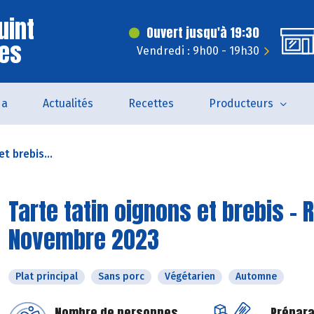
uint
Ouvert jusqu'à 19:30
ves
Vendredi : 9h00 - 19h30
da
Actualités
Recettes
Producteurs
t brebis...
Tarte tatin oignons et brebis - 
Novembre 2023
Plat principal
Sans porc
Végétarien
Automne
Nombre de personnes
Prépara