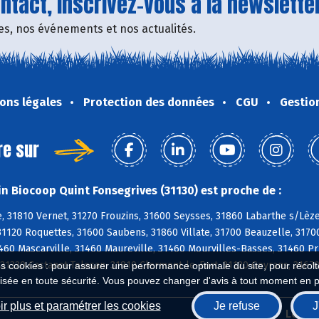
tact, inscrivez-vous à la newsletter
fres, nos événements et nos actualités.
ons légales
Protection des données
CGU
Gestio
re sur
n Biocoop Quint Fonsegrives (31130) est proche de :
 31810 Vernet, 31270 Frouzins, 31600 Seysses, 31860 Labarthe s/Lèze,
31120 Roquettes, 31600 Saubens, 31860 Villate, 31700 Beauzelle, 317
1460 Mascarville, 31460 Maureville, 31460 Mourvilles-Basses, 31460 Pr
 31320 Castanet-Tolosan, 31810 Clermont-le-Fort, 31120 Goyrans, 3167
es cookies : pour assurer une performance optimale du site, pour récolter
isée en toute sécurité. Vous pouvez changer d'avis à tout moment en 
r plus et paramétrer les cookies
Je refuse
J
Biocoop.fr
Le ré