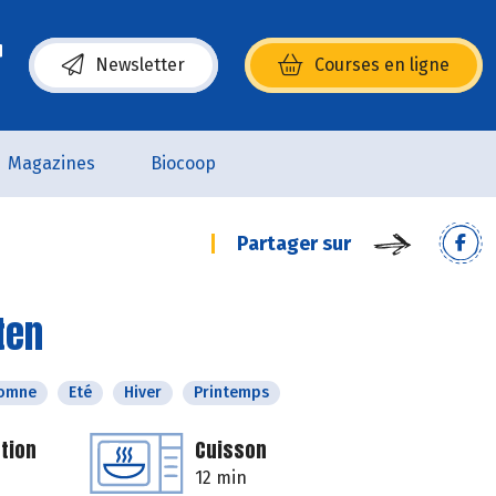
Newsletter
Courses en ligne
(s’ouvre dans une nouvelle fenêtre)
Magazines
Biocoop
Partager sur
ten
omne
Eté
Hiver
Printemps
tion
Cuisson
12 min