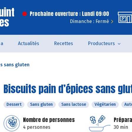
uint
Prochaine ouverture : Lundi 09:00
ves
Dimanche : Fermé
da
Actualités
Recettes
Producteurs
es sans gluten
Biscuits pain d’épices sans glu
Dessert
Sans gluten
Sans lactose
Végétarien
Aut
Nombre de personnes
Prépara
4 personnes
30 min