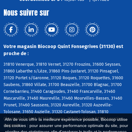
Nous suivre sur
Votre magasin Biocoop Quint Fonsegrives (31130) est
proche de :
31810 Venerque, 31810 Vernet, 31270 Frouzins, 31600 Seysses,
31860 Labarthe s/Lèze, 31860 Pins-Justaret, 31120 Pinsaguel,
31120 Portet s/Garonne, 31120 Roques, 31120 Roquettes, 31600
Saubens, 31860 Villate, 31700 Beauzelle, 31700 Blagnac, 31700
Cornebarrieu, 31460 Caragoudes, 31460 Francarville, 31460
Mascarville, 31460 Maureville, 31460 Mourvilles-Basses, 31460
Prunet, 31460 Saussens, 31320 Aureville, 31320 Auzeville-
Tolosane, 31650 Auzielle, 31320 Castanet-Tolosan, 31810
Clermont-le-Fort, 31120 Goyrans, 31670 Labège, 31120 Lacroix-
Afin de vous offrir la meilleure expérience possible, Biocoop utilise
Falgarde
des cookies : pour assurer une performance optimale du site, pour
récolter des statistiques afin d'analyser le trafic et la performance