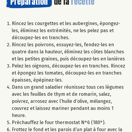
Préparation
de la
recette
Rincez les courgettes et les aubergines, épongez-
les, éliminez les extrémités, ne les pelez pas et
découpez-les en tranches.
Rincez les poivrons, essuyez-les, fendez-les en
quatre dans la hauteur, éliminez les côtes blanches
et les petites graines, puis découpez-les en lanières
Pelez les oignons, découpez-les en tranches. Rincez
et épongez les tomates, découpez-les en tranches
épaisses, épépinez-les.
Dans un grand saladier réunissez tous ces légumes
avec les feuilles de thym et de romarin, salez,
poivrez, arrosez avec l’huile d’olive, mélangez,
couvrez et laissez mariner pendant au moins 1
heure.
Préchauffez le four thermostat N°6 (180°).
Frottez le fond et les parois d’un plat à four avec la