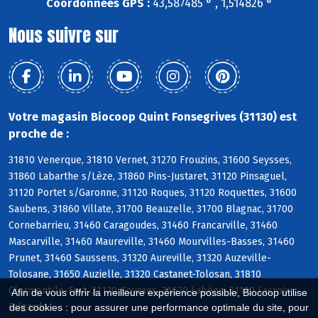
Coordonnées GPS :
43,587485 ° , 1,514826 °
Nous suivre sur
Votre magasin Biocoop Quint Fonsegrives (31130) est
proche de :
31810 Venerque, 31810 Vernet, 31270 Frouzins, 31600 Seysses,
31860 Labarthe s/Lèze, 31860 Pins-Justaret, 31120 Pinsaguel,
31120 Portet s/Garonne, 31120 Roques, 31120 Roquettes, 31600
Saubens, 31860 Villate, 31700 Beauzelle, 31700 Blagnac, 31700
Cornebarrieu, 31460 Caragoudes, 31460 Francarville, 31460
Mascarville, 31460 Maureville, 31460 Mourvilles-Basses, 31460
Prunet, 31460 Saussens, 31320 Aureville, 31320 Auzeville-
Tolosane, 31650 Auzielle, 31320 Castanet-Tolosan, 31810
Clermont-le-Fort, 31120 Goyrans, 31670 Labège, 31120 Lacroix-
Afin de vous offrir la meilleure expérience possible, Biocoop utilise
Falgarde
des cookies : pour assurer une performance optimale du site, pour