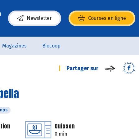
Newsletter
Courses en ligne
(s’ouvre dans une nouvelle fenêtre)
Magazines
Biocoop
Partager sur
bella
emps
tion
Cuisson
0 min