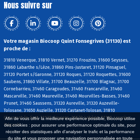
Nous suivre sur
Votre magasin Biocoop Quint Fonsegrives (31130) est
proche de :
31810 Venerque, 31810 Vernet, 31270 Frouzins, 31600 Seysses,
31860 Labarthe s/Lèze, 31860 Pins-Justaret, 31120 Pinsaguel,
31120 Portet s/Garonne, 31120 Roques, 31120 Roquettes, 31600
Saubens, 31860 Villate, 31700 Beauzelle, 31700 Blagnac, 31700
Cornebarrieu, 31460 Caragoudes, 31460 Francarville, 31460
Mascarville, 31460 Maureville, 31460 Mourvilles-Basses, 31460
Prunet, 31460 Saussens, 31320 Aureville, 31320 Auzeville-
Tolosane, 31650 Auzielle, 31320 Castanet-Tolosan, 31810
Clermont-le-Fort, 31120 Goyrans, 31670 Labège, 31120 Lacroix-
Afin de vous offrir la meilleure expérience possible, Biocoop utilise
Falgarde
des cookies : pour assurer une performance optimale du site, pour
récolter des statistiques afin d'analyser le trafic et la performance
du site et vous proposer une navigation personnalisée en toute