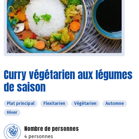
Curry végétarien aux légumes
de saison
Plat principal
Flexitarien
Végétarien
Automne
Hiver
Nombre de personnes
4 personnes