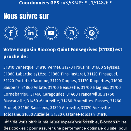
Coordonnées GPS :
43,587485 ° , 1,514826 °
Nous suivre sur
Votre magasin Biocoop Quint Fonsegrives (31130) est
proche de :
31810 Venerque, 31810 Vernet, 31270 Frouzins, 31600 Seysses,
31860 Labarthe s/Lèze, 31860 Pins-Justaret, 31120 Pinsaguel,
31120 Portet s/Garonne, 31120 Roques, 31120 Roquettes, 31600
Saubens, 31860 Villate, 31700 Beauzelle, 31700 Blagnac, 31700
Cornebarrieu, 31460 Caragoudes, 31460 Francarville, 31460
Mascarville, 31460 Maureville, 31460 Mourvilles-Basses, 31460
Prunet, 31460 Saussens, 31320 Aureville, 31320 Auzeville-
Tolosane, 31650 Auzielle, 31320 Castanet-Tolosan, 31810
Clermont-le-Fort, 31120 Goyrans, 31670 Labège, 31120 Lacroix-
Afin de vous offrir la meilleure expérience possible, Biocoop utilise
Falgarde
des cookies : pour assurer une performance optimale du site, pour