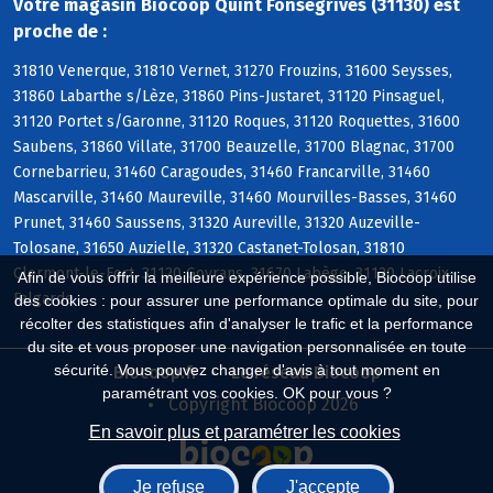
Votre magasin Biocoop Quint Fonsegrives (31130) est
proche de :
31810 Venerque, 31810 Vernet, 31270 Frouzins, 31600 Seysses,
31860 Labarthe s/Lèze, 31860 Pins-Justaret, 31120 Pinsaguel,
31120 Portet s/Garonne, 31120 Roques, 31120 Roquettes, 31600
Saubens, 31860 Villate, 31700 Beauzelle, 31700 Blagnac, 31700
Cornebarrieu, 31460 Caragoudes, 31460 Francarville, 31460
Mascarville, 31460 Maureville, 31460 Mourvilles-Basses, 31460
Prunet, 31460 Saussens, 31320 Aureville, 31320 Auzeville-
Tolosane, 31650 Auzielle, 31320 Castanet-Tolosan, 31810
Clermont-le-Fort, 31120 Goyrans, 31670 Labège, 31120 Lacroix-
Afin de vous offrir la meilleure expérience possible, Biocoop utilise
Falgarde
des cookies : pour assurer une performance optimale du site, pour
récolter des statistiques afin d'analyser le trafic et la performance
du site et vous proposer une navigation personnalisée en toute
sécurité. Vous pouvez changer d'avis à tout moment en
Biocoop.fr
Le réseau Biocoop
paramétrant vos cookies. OK pour vous ?
Copyright Biocoop 2026
En savoir plus et paramétrer les cookies
Je refuse
J'accepte