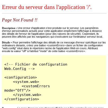
Erreur du serveur dans l'application '/'.
Page Not Found !!
Description :
Une erreur d'application s'est produite sur le serveur. Les paramètres
d'erreur personnalisés actuels pour cette application empêchent l'affichage à distance
des détails de l'erreur de l'application (pour des raisons de sécurité). Cependant, ils
peuvent être affichés par les navigateurs qui s'exécutent sur l'ordinateur serveur local.
Détails =
Pour permettre l'affichage des détails de ce message d'erreur spécifique sur les
ordinateurs distants, créez une balise <customErrors> dans un fichier de configuration
"web.config" situé dans le répertoire racine de l'application Web en cours. Attribuez
ensuite la valeur "off" à l'attribut "mode" de cette balise <customErrors>.
<!-- Fichier de configuration 
Web.Config -->

<configuration>

    <system.web>

        <customErrors 
mode="Off"/>

    </system.web>

</configuration>