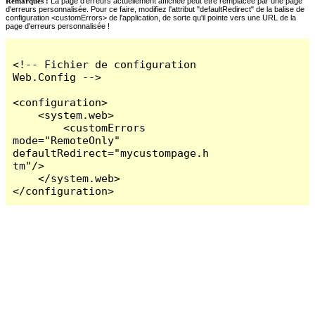
Remarques :
La page d'erreurs actuellement affichée peut être remplacée par une page
d'erreurs personnalisée. Pour ce faire, modifiez l'attribut "defaultRedirect" de la balise de
configuration <customErrors> de l'application, de sorte qu'il pointe vers une URL de la
page d'erreurs personnalisée !
<!-- Fichier de configuration 
Web.Config -->

<configuration>

    <system.web>

        <customErrors 
mode="RemoteOnly" 
defaultRedirect="mycustompage.h
tm"/>

    </system.web>

</configuration>