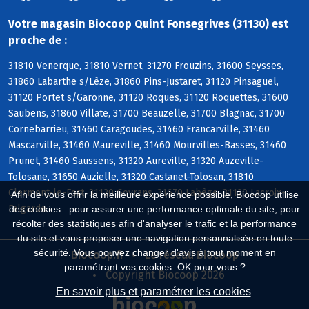
Votre magasin Biocoop Quint Fonsegrives (31130) est
proche de :
31810 Venerque, 31810 Vernet, 31270 Frouzins, 31600 Seysses,
31860 Labarthe s/Lèze, 31860 Pins-Justaret, 31120 Pinsaguel,
31120 Portet s/Garonne, 31120 Roques, 31120 Roquettes, 31600
Saubens, 31860 Villate, 31700 Beauzelle, 31700 Blagnac, 31700
Cornebarrieu, 31460 Caragoudes, 31460 Francarville, 31460
Mascarville, 31460 Maureville, 31460 Mourvilles-Basses, 31460
Prunet, 31460 Saussens, 31320 Aureville, 31320 Auzeville-
Tolosane, 31650 Auzielle, 31320 Castanet-Tolosan, 31810
Clermont-le-Fort, 31120 Goyrans, 31670 Labège, 31120 Lacroix-
Afin de vous offrir la meilleure expérience possible, Biocoop utilise
Falgarde
des cookies : pour assurer une performance optimale du site, pour
récolter des statistiques afin d'analyser le trafic et la performance
du site et vous proposer une navigation personnalisée en toute
sécurité. Vous pouvez changer d'avis à tout moment en
Biocoop.fr
Le réseau Biocoop
paramétrant vos cookies. OK pour vous ?
Copyright Biocoop 2026
En savoir plus et paramétrer les cookies