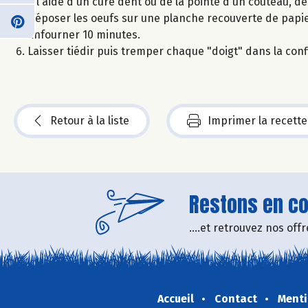
A l'aide d'un cure dent ou de la pointe d'un couteau, de
Déposer les oeufs sur une planche recouverte de papie
Enfourner 10 minutes.
Laisser tiédir puis tremper chaque "doigt" dans la conf
Retour à la liste
Imprimer la recette
Restons en con
....et retrouvez nos of
Accueil
Contact
Menti