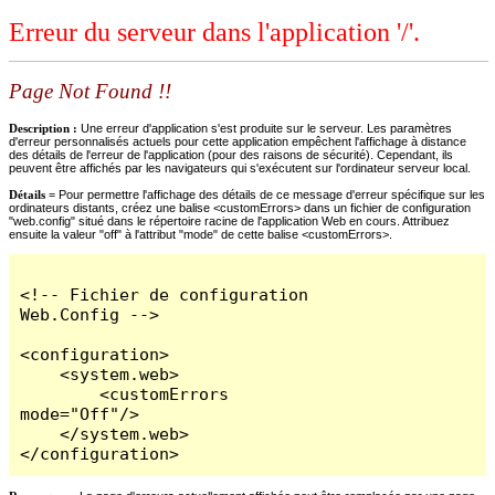
Erreur du serveur dans l'application '/'.
Page Not Found !!
Description :
Une erreur d'application s'est produite sur le serveur. Les paramètres
d'erreur personnalisés actuels pour cette application empêchent l'affichage à distance
des détails de l'erreur de l'application (pour des raisons de sécurité). Cependant, ils
peuvent être affichés par les navigateurs qui s'exécutent sur l'ordinateur serveur local.
Détails =
Pour permettre l'affichage des détails de ce message d'erreur spécifique sur les
ordinateurs distants, créez une balise <customErrors> dans un fichier de configuration
"web.config" situé dans le répertoire racine de l'application Web en cours. Attribuez
ensuite la valeur "off" à l'attribut "mode" de cette balise <customErrors>.
<!-- Fichier de configuration 
Web.Config -->

<configuration>

    <system.web>

        <customErrors 
mode="Off"/>

    </system.web>

</configuration>