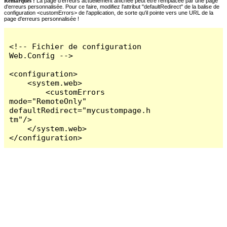
Remarques :
La page d'erreurs actuellement affichée peut être remplacée par une page
d'erreurs personnalisée. Pour ce faire, modifiez l'attribut "defaultRedirect" de la balise de
configuration <customErrors> de l'application, de sorte qu'il pointe vers une URL de la
page d'erreurs personnalisée !
<!-- Fichier de configuration 
Web.Config -->

<configuration>

    <system.web>

        <customErrors 
mode="RemoteOnly" 
defaultRedirect="mycustompage.h
tm"/>

    </system.web>

</configuration>